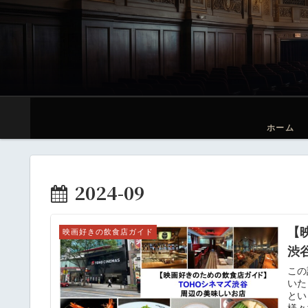
ホーム
2024-09
【
映画好きの飲食店ガイド
渋
この
いた
とい