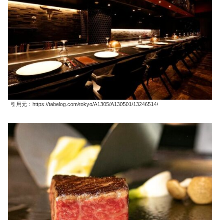
引用元：https://tabelog.com/tokyo/A1305/A130501/13246514/