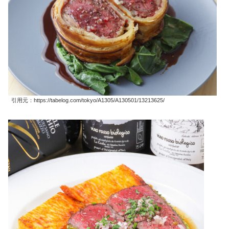
引用元：https://tabelog.com/tokyo/A1305/A130501/13213625/