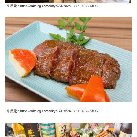
引用元：https://tabelog.com/tokyo/A1305/A130501/13285806/
引用元：https://tabelog.com/tokyo/A1305/A130501/13285806/