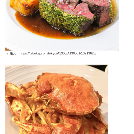
引用元：https://tabelog.com/tokyo/A1305/A130501/13213625/