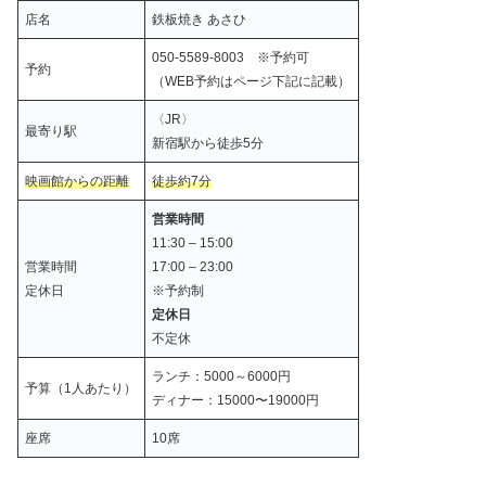
店名
鉄板焼き あさひ
050-5589-8003 ※予約可
予約
（WEB予約はページ下記に記載）
〈JR〉
最寄り駅
新宿駅から徒歩5分
映画館からの距離
徒歩約7
分
営業時間
11:30 – 15:00
営業時間
17:00 – 23:00
定休日
※予約制
定休日
不定休
ランチ：5000～6000円
予算（1人あたり）
ディナー：15000〜19000円
座席
10席