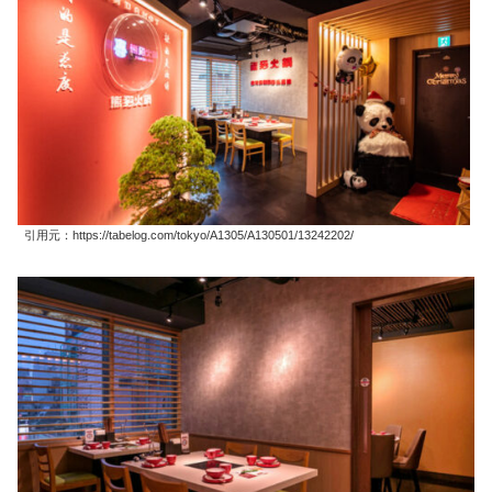
引用元：https://tabelog.com/tokyo/A1305/A130501/13242202/