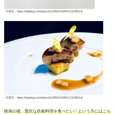
引用元：https://tabelog.com/tokyo/A1305/A130501/13246514/
引用元：https://tabelog.com/tokyo/A1305/A130501/13246514/
映画の後、贅沢な鉄板料理を食べたい！という方にはこち