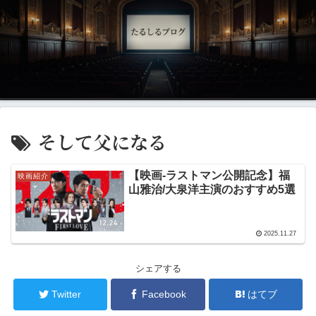
そして父になる
【映画‐ラストマン公開記念】福
映画紹介
山雅治/大泉洋主演のおすすめ5選
2025.11.27
シェアする
Twitter
Facebook
はてブ