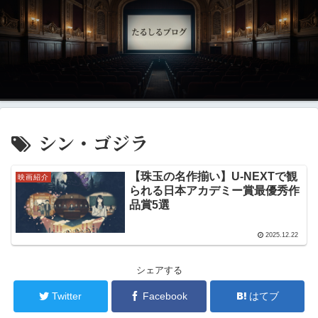
シン・ゴジラ
【珠玉の名作揃い】U-NEXTで観
映画紹介
られる日本アカデミー賞最優秀作
品賞5選
2025.12.22
シェアする
Twitter
Facebook
はてブ