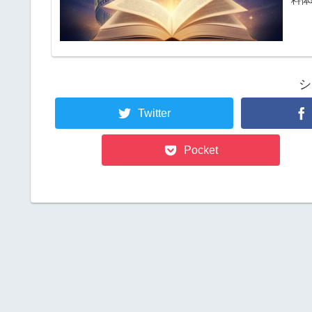
料体
シ
Twitter
Pocket