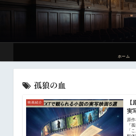
ホーム
孤狼の血
【
映画紹介
実
原作
『孤
「こ