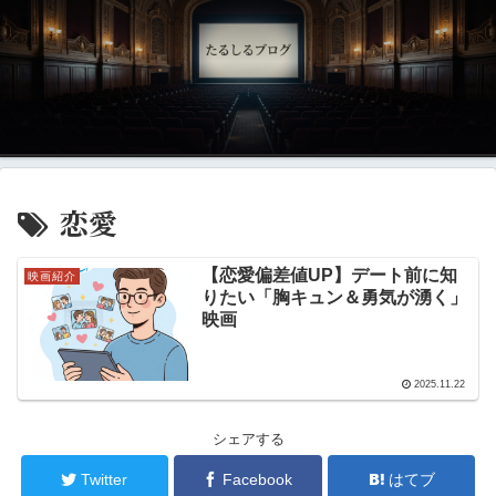
恋愛
【恋愛偏差値UP】デート前に知
映画紹介
りたい「胸キュン＆勇気が湧く」
映画
2025.11.22
シェアする
Twitter
Facebook
はてブ