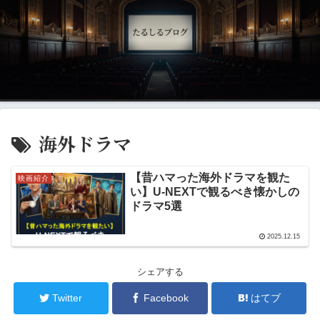
海外ドラマ
【昔ハマった海外ドラマを観た
映画紹介
い】U-NEXTで観るべき懐かしの
ドラマ5選
2025.12.15
シェアする
Twitter
Facebook
はてブ