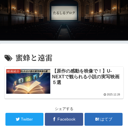
蜜蜂と遠雷
【原作の感動を映像で！】U-
映画紹介
NEXTで観られる小説の実写映画
５選
2025.12.28
シェアする
Twitter
Facebook
はてブ