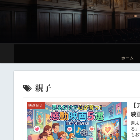
ホーム
親子
【
映画紹介
映
週末
る」
もお