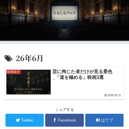
26年6月
芸に殉じた者だけが見る景色
映画紹介
_「道を極める」映画3選
2026.05.31
シェアする
Twitter
Facebook
はてブ