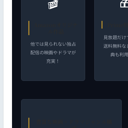
🎬

Amazonオリジナ
Prim
ル作品
見放題だけ
他では見られない独占
送料無料な
配信の映画やドラマが
典も利
充実！
豊富な映画・ドラマジャンル構