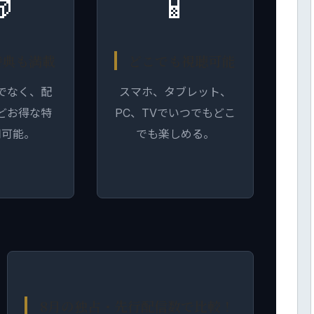

📱
e特典も満載
どこでも視聴可能
でなく、配
スマホ、タブレット、
どお得な特
PC、TVでいつでもどこ
用可能。
でも楽しめる。
8月の独占・先行配信数で比較！