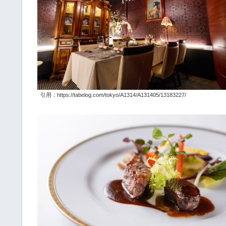
引用：https://tabelog.com/tokyo/A1314/A131405/13183227/