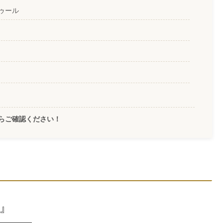
ゥール
らご確認ください！
川』