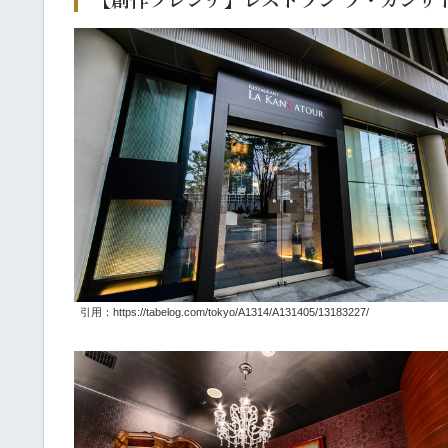
引用：https://tabelog.com/tokyo/A1314/A131405/13183227/