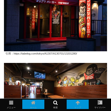
引用：https://tabelog.com/tokyo/A1307/A130701/13201280/
メニュー
ホーム
検索
トップ
サイドバー