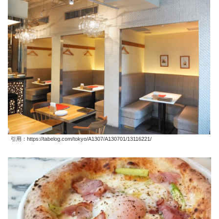
引用：https://tabelog.com/tokyo/A1307/A130701/13116221/