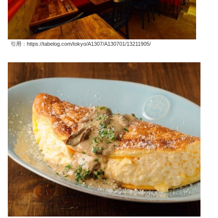
引用：https://tabelog.com/tokyo/A1307/A130701/13211905/