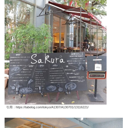
引用：https://tabelog.com/tokyo/A1307/A130701/13116221/