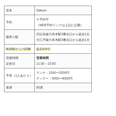
店名
Sakura
※予約可
予約
（WEB予約リンクは上記に記載）
日比谷線六本木駅3番出口から徒歩1分
最寄り駅
大江戸線六本木駅3番出口から徒歩1分
映画館からの距離
徒歩約8分
営業時間
営業時間
定休日
11:30 – 23:00
ランチ：1000〜2000円
予算（1人あたり）
ディナー：5000〜8000円
座席
80席