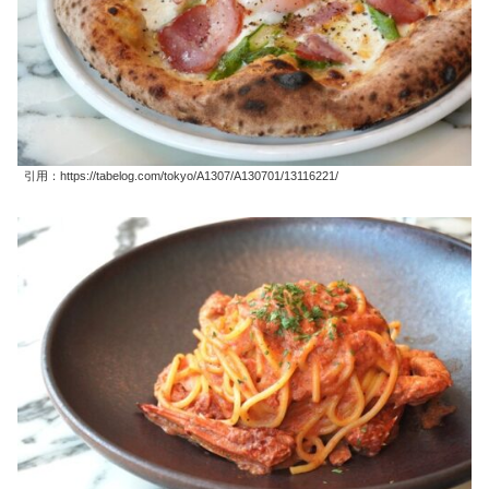
引用：https://tabelog.com/tokyo/A1307/A130701/13116221/