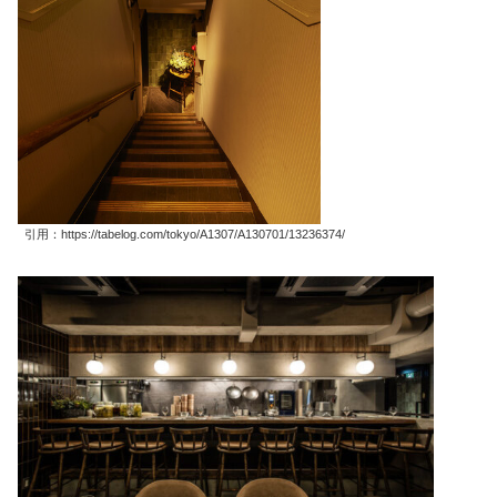
引用：https://tabelog.com/tokyo/A1307/A130701/13236374/