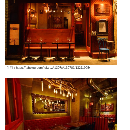
引用：https://tabelog.com/tokyo/A1307/A130701/13211905/