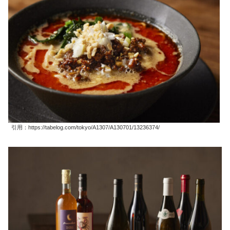
引用：https://tabelog.com/tokyo/A1307/A130701/13236374/