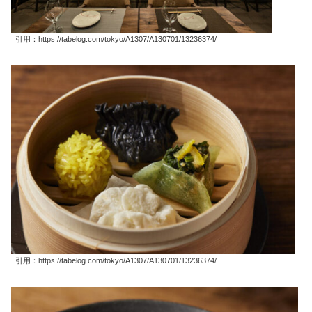
引用：https://tabelog.com/tokyo/A1307/A130701/13236374/
引用：https://tabelog.com/tokyo/A1307/A130701/13236374/