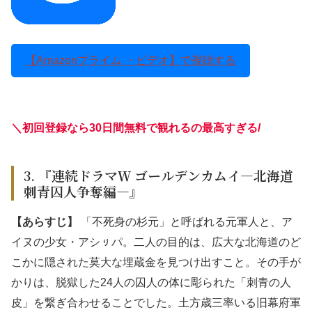
【Amazonプライム ・ビデオ】で視聴する
＼初回登録なら30日間無料で観れるの最高すぎる
/
3. 『連続ドラマＷ ゴールデンカムイ―北海道
刺青囚人争奪編―』
【あらすじ】
「不死身の杉元」と呼ばれる元軍人と、ア
イヌの少女・アシㇼパ。二人の目的は、広大な北海道のど
こかに隠された莫大な埋蔵金を見つけ出すこと。その手が
かりは、脱獄した24人の囚人の体に彫られた「刺青の人
皮」を繋ぎ合わせることでした。土方歳三率いる旧幕府軍