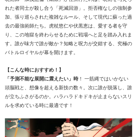
れた者同士が殺し合う「死滅回游」。拒否権なしの強制参
加、張り巡らされた複雑なルール、そして現代に蘇った過
去の最強術師たち。虎杖悠仁や伏黒恵は、愛する者を守
り、この地獄を終わらせるために戦場へと足を踏み入れま
す。誰が味方で誰が敵か？知略と呪力が交錯する、究極の
バトルロイヤルが幕を開けます。
【こんな時におすすめ！】
「予測不能な展開に震えたい」時
！ 一筋縄ではいかない
頭脳戦と、想像を超える新技の数々。次に誰が脱落し、誰
が立ちふさがるのか。ハラハラドキドキが止まらないスリ
ルを求めている時に最適です！