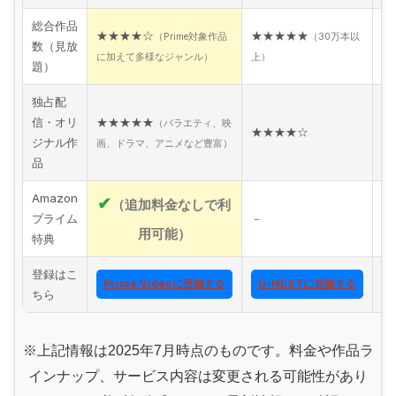
総合作品
★★★★☆
★★★★★
★
（Prime対象作品
（30万本以
数（見放
に加えて多様なジャンル）
上）
ナ
題）
独占配
信・オリ
★★★★★
★
（バラエティ、映
★★★★☆
ジナル作
画、ドラマ、アニメなど豊富）
豊
品
Amazon
✔
（追加料金なしで利
プライム
－
－
用可能）
特典
登録はこ
Prime Videoに登録する
U-NEXTに登録する
ちら
※上記情報は2025年7月時点のものです。料金や作品ラ
インナップ、サービス内容は変更される可能性があり