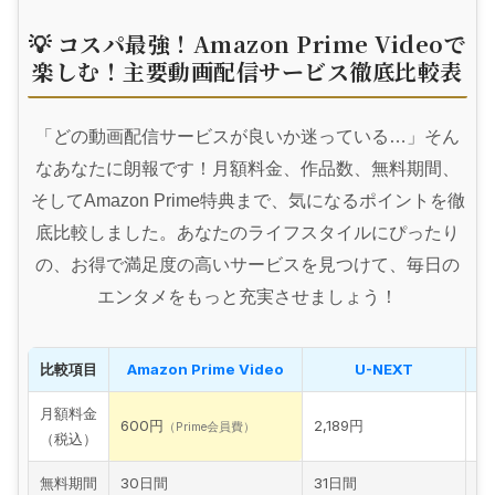
💡 コスパ最強！Amazon Prime Videoで
楽しむ！主要動画配信サービス徹底比較表
「どの動画配信サービスが良いか迷っている…」そん
なあなたに朗報です！月額料金、作品数、無料期間、
そしてAmazon Prime特典まで、気になるポイントを徹
底比較しました。あなたのライフスタイルにぴったり
の、お得で満足度の高いサービスを見つけて、毎日の
エンタメをもっと充実させましょう！
比較項目
Amazon Prime Video
U-NEXT
月額料金
7
600円
2,189円
（Prime会員費）
（税込）
（
無料期間
30日間
31日間
な