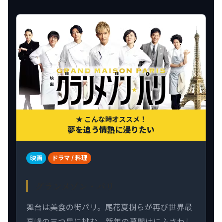
★ こんな時オススメ！
夢を追う情熱に浸りたい
映画
ドラマ / 料理
グランメゾン・パリ
舞台は美食の街パリ。尾花夏樹らが再び世界最
高峰の三つ星に挑む。新年の幕開けにふさわし