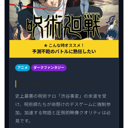
★ こんな時オススメ！
予測不能のバトルに熱狂したい
アニメ
ダークファンタジー
呪術廻戦 第3期「死滅回游 前編」
史上最悪の呪術テロ「渋谷事変」の余波を受
け、呪術師たちが命懸けのデスゲームに強制参
加。加速する物語と圧倒的映像クオリティは必
見です。