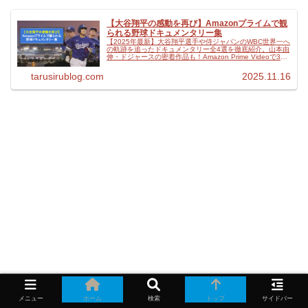
【大谷翔平の感動を再び】Amazonプライムで観
られる野球ドキュメンタリー集
【2025年最新】大谷翔平選手や侍ジャパンのWBC世界一へ
の軌跡を追ったドキュメンタリー全4選を徹底紹介。山本由
伸・ドジャースの密着作品も！Amazon Prime Videoで30
日間無料体験！
tarusirublog.com
2025.11.16
メニュー
ホーム
検索
トップ
サイドバー