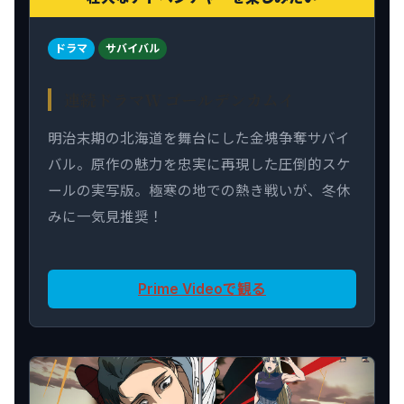
ドラマ
サバイバル
連続ドラマＷ ゴールデンカムイ
明治末期の北海道を舞台にした金塊争奪サバイ
バル。原作の魅力を忠実に再現した圧倒的スケ
ールの実写版。極寒の地での熱き戦いが、冬休
みに一気見推奨！
Prime Videoで観る