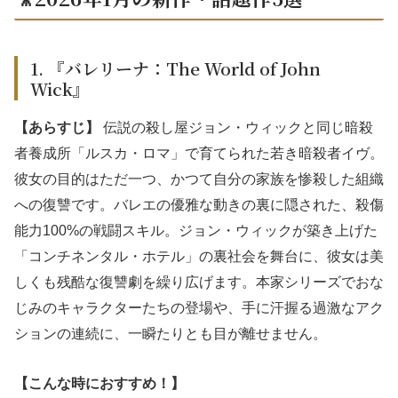
1. 『バレリーナ：The World of John
Wick』
【あらすじ】
伝説の殺し屋ジョン・ウィックと同じ暗殺
者養成所「ルスカ・ロマ」で育てられた若き暗殺者イヴ。
彼女の目的はただ一つ、かつて自分の家族を惨殺した組織
への復讐です。バレエの優雅な動きの裏に隠された、殺傷
能力100%の戦闘スキル。ジョン・ウィックが築き上げた
「コンチネンタル・ホテル」の裏社会を舞台に、彼女は美
しくも残酷な復讐劇を繰り広げます。本家シリーズでおな
じみのキャラクターたちの登場や、手に汗握る過激なアク
ションの連続に、一瞬たりとも目が離せません。
【こんな時におすすめ！】