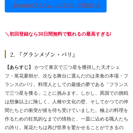
【Amazonプライム ・ビデオ】で視聴する
＼初回登録なら30日間無料で観れるの最高すぎる
/
2. 『グランメゾン・パリ』
【あらすじ】
かつて東京で三つ星を獲得した天才シェ
フ・尾花夏樹が、次なる舞台に選んだのは美食の本場・フ
ランスのパリ。料理人としての最後の夢である「フランス
で三つ星を獲る」ことに挑みます。しかし、異国での挑戦
は想像以上に険しく、人種や文化の壁、そしてかつての仲
間たちとの衝突が彼を待ち受けていました。極上の料理を
作るための狂気的なまでの情熱と、一皿に込める職人たち
の誇り。尾花たちは再び世界を驚かせることができるの