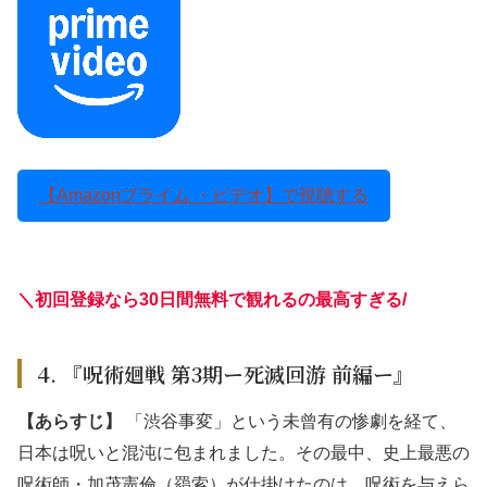
【Amazonプライム ・ビデオ】で視聴する
＼初回登録なら30日間無料で観れるの最高すぎる
/
4. 『呪術廻戦 第3期ー死滅回游 前編ー』
【あらすじ】
「渋谷事変」という未曾有の惨劇を経て、
日本は呪いと混沌に包まれました。その最中、史上最悪の
呪術師・加茂憲倫（羂索）が仕掛けたのは、呪術を与えら