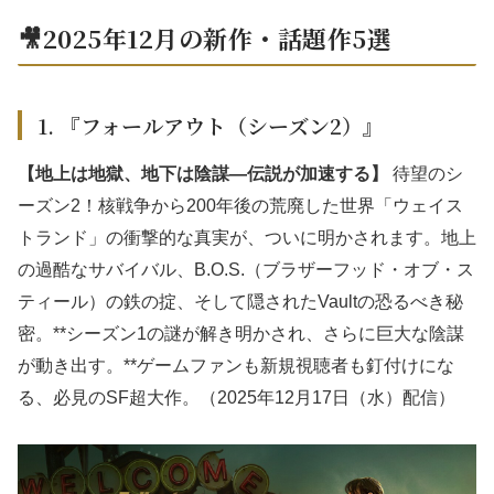
🎥2025年12月の新作・話題作5選
1. 『フォールアウト（シーズン2）』
【地上は地獄、地下は陰謀—伝説が加速する】
待望のシ
ーズン2！核戦争から200年後の荒廃した世界「ウェイス
トランド」の衝撃的な真実が、ついに明かされます。地上
の過酷なサバイバル、B.O.S.（ブラザーフッド・オブ・ス
ティール）の鉄の掟、そして隠されたVaultの恐るべき秘
密。**シーズン1の謎が解き明かされ、さらに巨大な陰謀
が動き出す。**ゲームファンも新規視聴者も釘付けにな
る、必見のSF超大作。（2025年12月17日（水）配信）