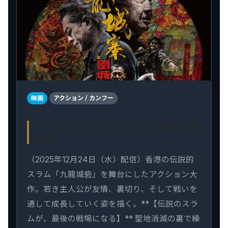
映画
アクション / カンフー
トワイライト・ウォリアーズ 決戦！九龍
城砦
（2025年12月24日（水）配信）香港の伝説的
スラム「九龍城砦」を舞台にしたアクション大
作。若き主人公が友情、裏切り、そして戦いを
通して成長していく姿を描く。**【伝説のスラ
ムが、最後の戦場になる】** 聖地消滅の裏で繰