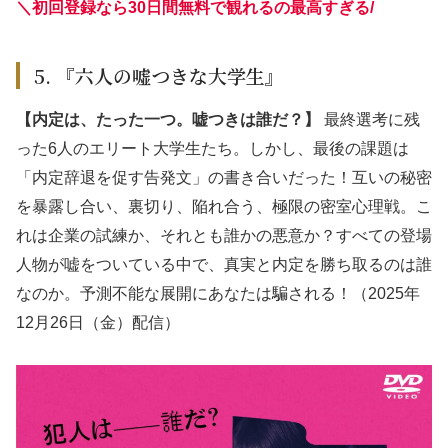
＼初回登録なら30日間無料で観れるの最高すぎる
/
5. 『六人の嘘つきな大学生』
【内定は、たった一つ。嘘つきは誰だ？】
最終選考に残
った6人のエリート大学生たち。しかし、最後の課題は
「内定辞退を促す告発文」の書き合いだった！互いの秘密
を暴露し合い、裏切り、陥れ合う、極限の密室心理戦。こ
れは企業の試練か、それとも誰かの悪意か？すべての登場
人物が嘘をついている中で、真実と内定を勝ち取るのは誰
なのか。予測不能な展開にあなたは騙される！（2025年
12月26日（金）配信）