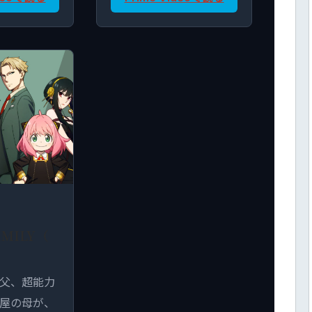
AMILY（
父、超能力
屋の母が、