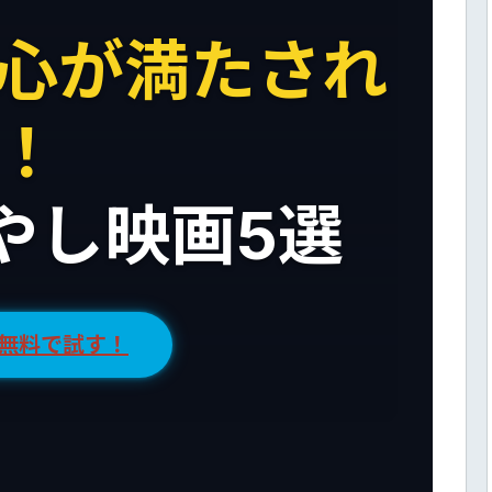
心が満たされ
！
やし映画5選
間無料で試す！