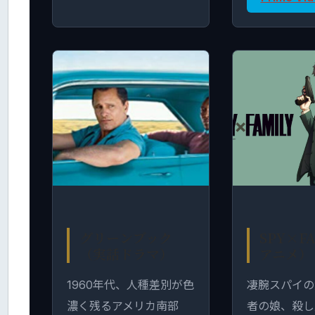
グリーンブック
SPY×F
（実話ドラマ）
アニメ）
1960年代、人種差別が色
凄腕スパイの
濃く残るアメリカ南部
者の娘、殺し