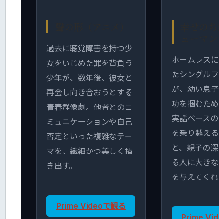
聲の形（アニメ）
幸せのち
ューマン
過去に聴覚障害を持つ少
ホームレスに
女をいじめた罪を背負う
たシングルフ
少年が、数年後、彼女と
が、幼い息子
再会し向き合おうとする
功を掴むため
青春群像劇。他者とのコ
実話ベースの
ミュニケーションや自己
を乗り越える
否定といった複雑なテー
と、親子の深
マを、繊細かつ美しく描
る人に大きな
き出す。
を与えてくれ
Prime Videoで観る
Prime V