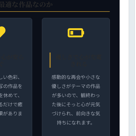
最適な作品なのか
で心が安ら
優しさで心が充電
ぐ
される
しい色彩、
感動的な再会や小さな
写の作品を
優しさがテーマの作品
を休めて、
が多いので、観終わっ
るだけで癒
た後にそっと心が元気
果がありま
づけられ、前向きな気
。
持ちになれます。