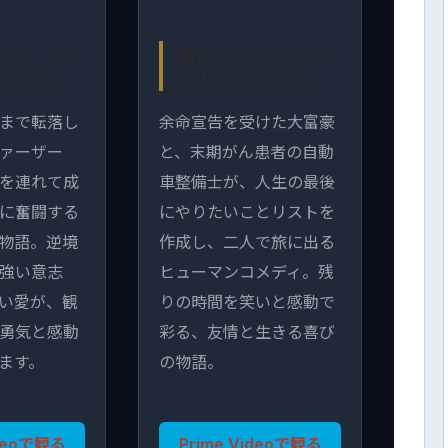
から（ヒ
最高の人生の見つ
ドラマ）
け方（コメディ）
まで転落し
余命宣告を受けた大富豪
ァーザー
と、末期がん患者の自動
を連れて成
車整備士が、人生の最後
に奮闘する
にやりたいことリストを
物語。逆境
作成し、二人で旅に出る
強い意志
ヒューマンコメディ。残
い愛が、観
りの時間を笑いと感動で
勇気と感動
彩る、友情と生きる喜び
ます。
の物語。
ideoで観る
Prime Videoで観る