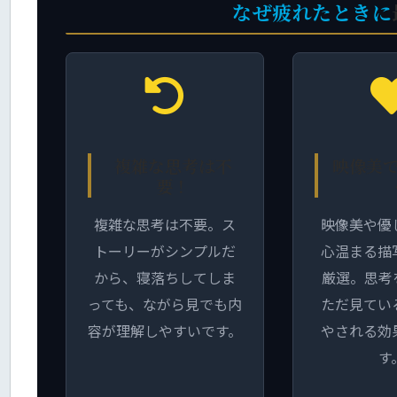
なぜ疲れたときに
複雑な思考は不
映像美
要！
複雑な思考は不要。ス
映像美や優
トーリーがシンプルだ
心温まる描
から、寝落ちしてしま
厳選。思考
っても、ながら見でも内
ただ見てい
容が理解しやすいです。
やされる効
す